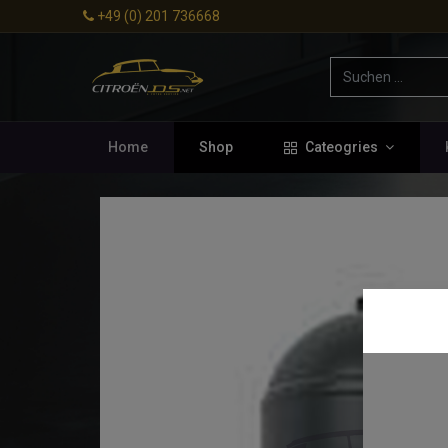
+49 (0) 201 736668
Home
Shop
Cateogries