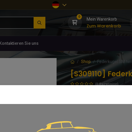
0
Mein Warenkorb
Zum Warenkorb
Kontaktieren Sie uns
Shop
Federkugel SM hint
[S309110] Federk
(0 Rezension)
Der Hersteller dieser Federkugel i
Druckkugeln. Originalqualität. Inkl
62,36
€
inkl. MwSt.