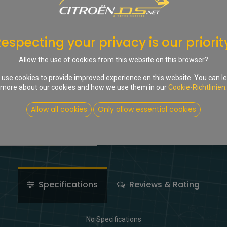
In d
Auf die Wunschliste
especting your privacy is our priorit
Share :
Allow the use of cookies from this website on this browser?
Terms and Conditions
use cookies to provide improved experience on this website. You can l
more about our cookies and how we use them in our
Cookie-Richtlinien
.
Allow all cookies
Only allow essential cookies
Specifications
Reviews & Rating
No Specifications