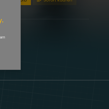
en Warenkorb
Sofort kaufen
y.
earn