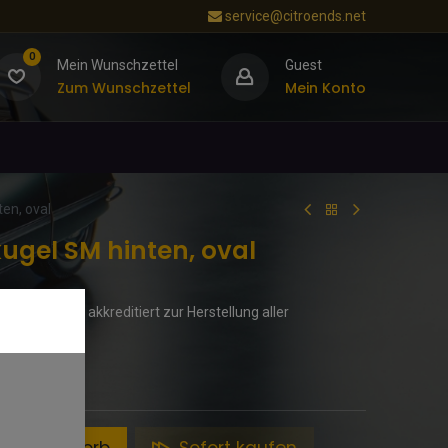
service@citroends.net
0
Mein Wunschzettel
Guest
Zum Wunschzettel
Mein Konto
en, oval
ugel SM hinten, oval
st von Citroën akkreditiert zur Herstellung aller
. Dichtung!