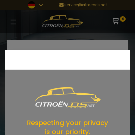
service@citroends.net
0
Respecting your privacy
is our priority.