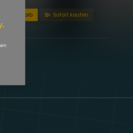
en Warenkorb
Sofort kaufen
y.
earn