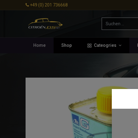
+49 (0) 201 736668
Home
Shop
Cateogries