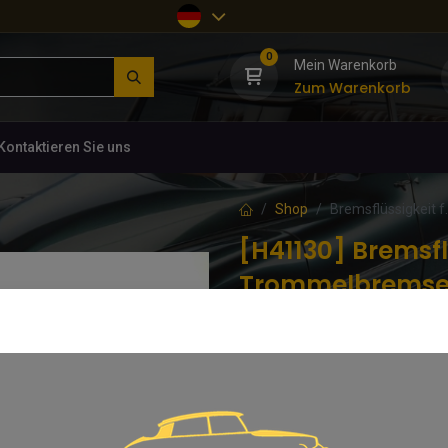
0
Mein Warenkorb
Zum Warenkorb
Kontaktieren Sie uns
Shop
Bremsflüssigkeit 
[H41130] Bremsfl
Trommelbrems
(0 Rezension)
Citroën HY
11,76
€
inkl. MwSt.