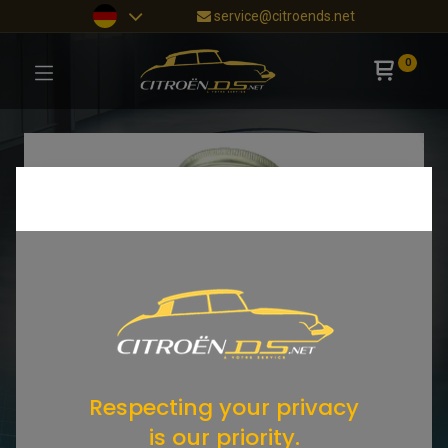
service@citroends.net
0
Respecting your privacy
is our priority.