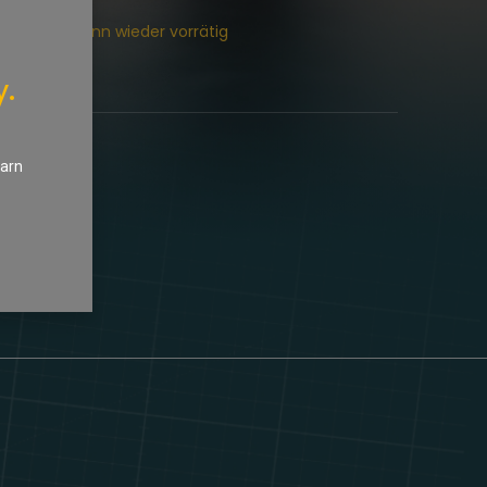
chtigung, wenn wieder vorrätig
y.
earn