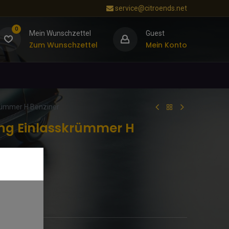
service@citroends.net
0
Mein Wunschzettel
Guest
Zum Wunschzettel
Mein Konto
rümmer H Benziner
ng Einlasskrümmer H