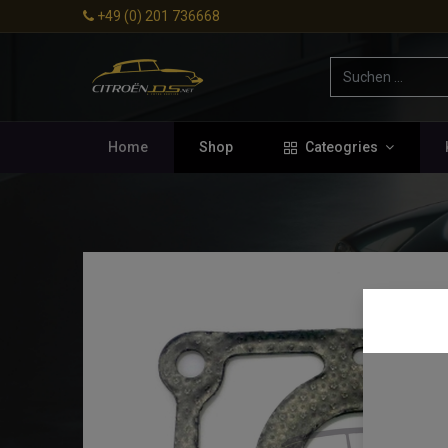
+49 (0) 201 736668
Home
Shop
Cateogries