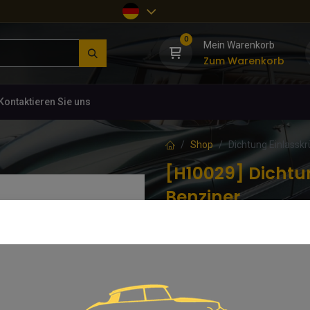
0
Mein Warenkorb
Zum Warenkorb
Kontaktieren Sie uns
Shop
Dichtung Einlassk
[H10029] Dichtu
Benziner
(0 Rezension)
Citroën HY.
8,29
€
inkl. MwSt.