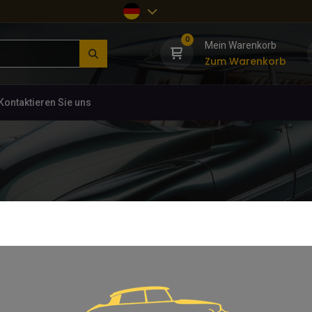
0
Mein Warenkorb
Zum Warenkorb
Kontaktieren Sie uns
tems
1
2