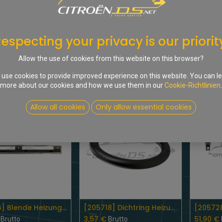
especting your privacy is our priorit
OUT OF STOCK
Allow the use of cookies from this website on this browser?
Add to Cart
[205717] Schlauch Zylinderkopf -> Heizungskühler ID19B 1965 - 1967
[205730] Schlauch vom Wasserrohr am Zyl.-Kopf zum Heizungsventil <-1965
use cookies to provide improved experience on this website. You can l
€
20,50
€
47,61
€
Brutto
Brutto
more about our cookies and how we use them in our
Cookie-Richtlinien
.
Allow all cookies
Only allow essential cookies
Add to Cart
Add to Cart
[717036] Blende Heizungsverstellung ID/Non-Pallas 9/1964-’68
[205718] Dichtring Heizungsventil <-1969
3,57
€
51,90
€
Brutto
Brutto