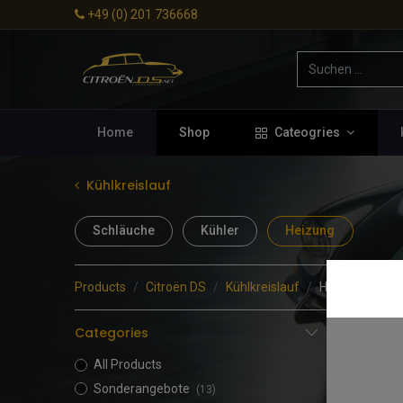
+49 (0) 201 736668
Home
Shop
Cateogries
Kühlkreislauf
Schläuche
Kühler
Heizung
Products
Citroën DS
Kühlkreislauf
Heizung
- 38 i
Categories
All Products
Sonderangebote
(13)