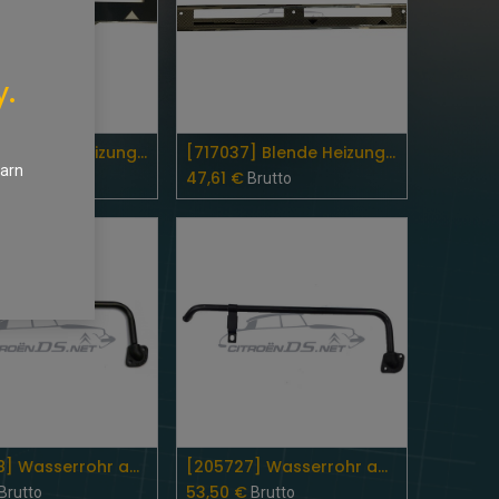
y.
Add to Cart
Add to Cart
[717038] Blende Heizungsverstellung 09/1968 -1969
[717037] Blende Heizungsverstellung Pallas 9/1964-’68
earn
47,61
€
Brutto
Brutto
Add to Cart
Add to Cart
[205728] Wasserrohr am Zylinderkopf 1968-1975
[205727] Wasserrohr am Zylinderkopf 1961 - 1968
53,50
€
Brutto
Brutto