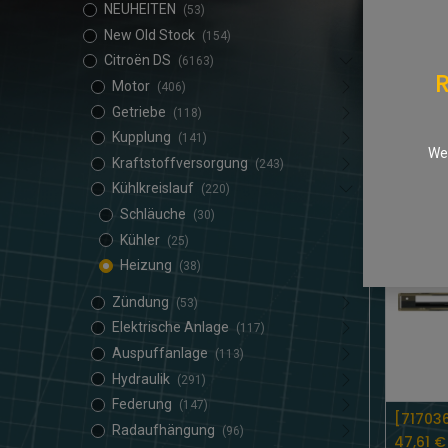
NEUHEITEN
(53)
New Old Stock
(154)
Citroën DS
(6163)
R
Motor
(406)
Getriebe
(118)
Kupplung
(141)
We 
26,74
Kraftstoffversorgung
(243)
Kühlkreislauf
(220)
Schläuche
(30)
Kühler
(25)
Heizung
(38)
Zündung
(53)
Elektrische Anlage
(117)
Auspuffanlage
(113)
Hydraulik
(291)
Federung
(147)
Radaufhängung
(96)
47,61
€