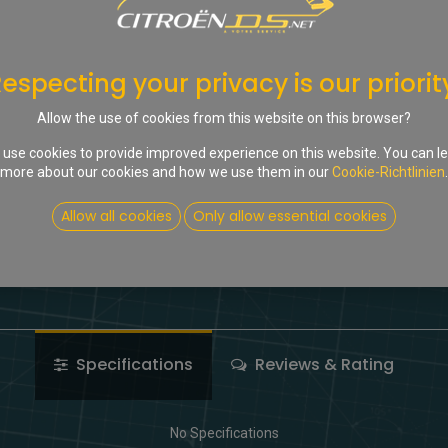
Nur 2 Stck. auf Lager.
especting your privacy is our priorit
In d
Allow the use of cookies from this website on this browser?
Auf die Wunschliste
use cookies to provide improved experience on this website. You can l
more about our cookies and how we use them in our
Cookie-Richtlinien
.
Share :
Allow all cookies
Only allow essential cookies
Terms and Conditions
Specifications
Reviews & Rating
No Specifications