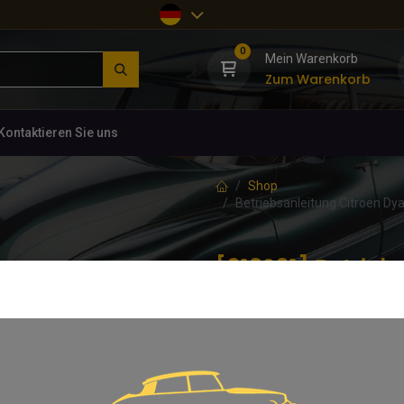
0
Mein Warenkorb
Zum Warenkorb
Kontaktieren Sie uns
Shop
Betriebsanleitung Citroen Dy
[918291] Betrieb
ORIGINAL, Sept. 
(0 Rezension)
Betriebsanleitung Citroen Dyane,
65,00
€
inkl. MwSt.