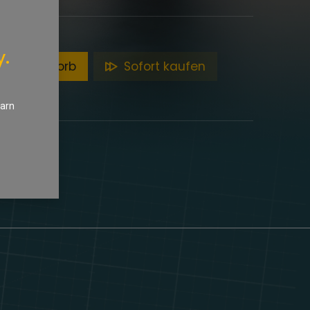
y.
en Warenkorb
Sofort kaufen
earn