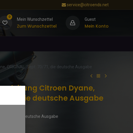
service@citroends.net
0
Mein Wunschzettel
Guest
Zum Wunschzettel
Mein Konto
ane, ORIGINAL, Sept. 70/71, die deutsche Ausgabe
sanleitung Citroen Dyane,
70/71, die deutsche Ausgabe
 Original, die deutsche Ausgabe