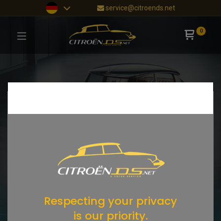
service@citroends.net
0
Respecting your privacy
is our priority.