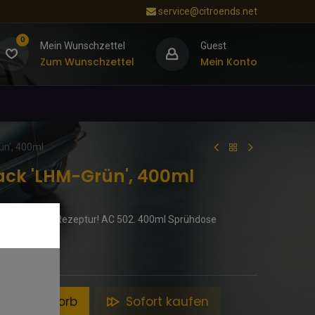
service@citroends.net
0
Mein Wunschzettel
Guest
Zum Wunschzettel
Mein Konto
ün', 400ml
ack 'LHM-Grün', 400ml
der Original-Rezeptur! AC 502. 400ml Sprühdose
en Warenkorb
Sofort kaufen