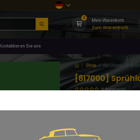
0
Mein Warenkorb
Zum Warenkorb
Kontaktieren Sie uns
Shop
Sprühlack 'LHM-Gr
[817000] Sprühl
(0 Rezension)
Echtes LHM-Grün, gemischt nach 
24,85
€
inkl. MwSt.
In d