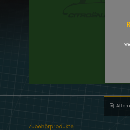
R
We 
Alter
Zubehörprodukte