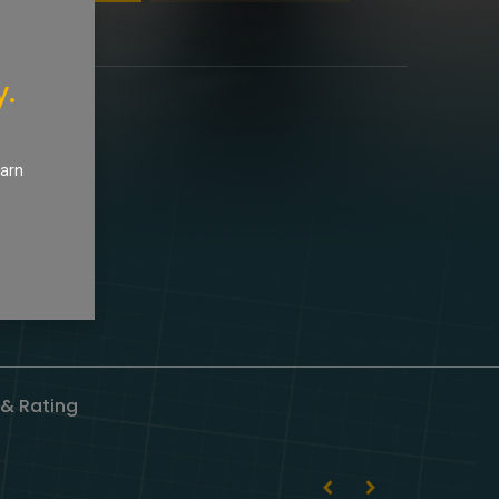
y.
earn
& Rating