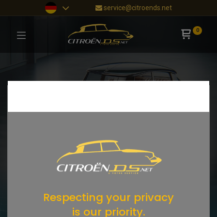
service@citroends.net
0
Respecting your privacy
is our priority.