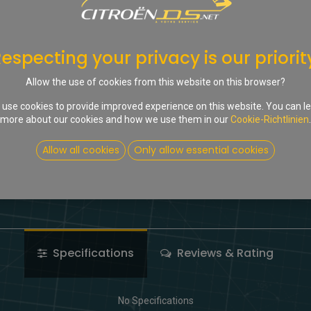
In d
Auf die Wunschliste
especting your privacy is our priorit
Share :
Allow the use of cookies from this website on this browser?
Terms and Conditions
use cookies to provide improved experience on this website. You can l
more about our cookies and how we use them in our
Cookie-Richtlinien
.
Allow all cookies
Only allow essential cookies
Specifications
Reviews & Rating
No Specifications