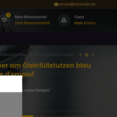
service@citroends.net
0
Mein Wunschzettel
Guest
Zum Wunschzettel
Mein Konto
füllstutzen blau 'TOTAL voir notice d'emploi'
er am Öleinfüllstutzen blau
e d'emploi'
au "TOTAL voir notice d'emploi"