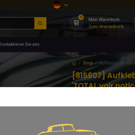
0
Mein Warenkorb
Zum Warenkorb
Kontaktieren Sie uns
Shop
Aufkleber am Ölein
[815607] Aufkleb
'TOTAL voir notic
(0 Rezension)
Aufkleber am Öleinfüllstutzen bl
2,64
€
inkl. MwSt.