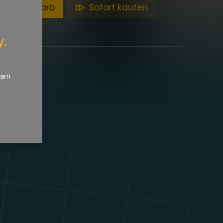
en Warenkorb
Sofort kaufen
y.
earn