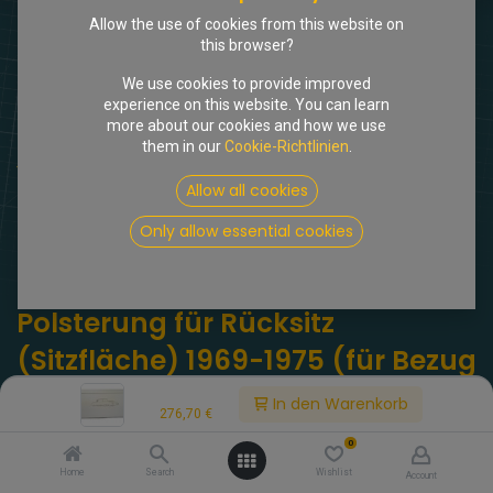
Allow the use of cookies from this website on
this browser?
We use cookies to provide improved
experience on this website. You can learn
more about our cookies and how we use
them in our
Cookie-Richtlinien
.
Shop
Sitzbezüge
Schaumstoff Polsterung für Rücksitz (Sitzfläche) 1969-1975
Allow all cookies
(für Bezug aus Stoff)
Only allow essential cookies
[717703] Schaumstoff
Polsterung für Rücksitz
(Sitzfläche) 1969-1975 (für Bezug
aus Stoff)
Price:
In den Warenkorb
276,70
€
(0 Rezension)
0
Home
Search
Wishlist
Account