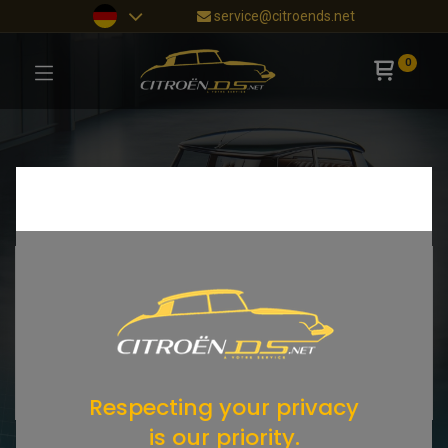
service@citroends.net
0
Respecting your privacy
is our priority.