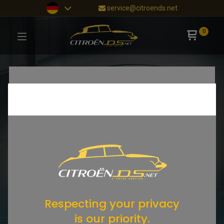
service@citroends.net
0
Respecting your privacy
is our priority.