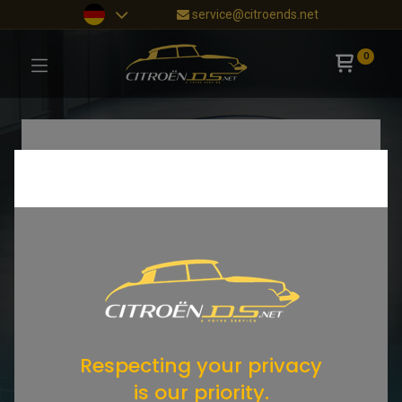
service@citroends.net
0
Respecting your privacy
is our priority.