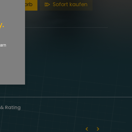
en Warenkorb
Sofort kaufen
y.
earn
& Rating