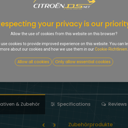
In d
Auf die Wunschliste
especting your privacy is our priorit
Share :
Allow the use of cookies from this website on this browser?
Terms and Conditions
use cookies to provide improved experience on this website. You can l
more about our cookies and how we use them in our
Cookie-Richtlinien
.
Allow all cookies
Only allow essential cookies
nativen & Zubehör
Specifications
Reviews 
Zubehörprodukte