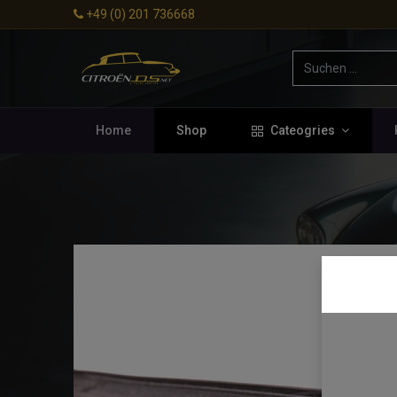
+49 (0) 201 736668
Home
Shop
Cateogries