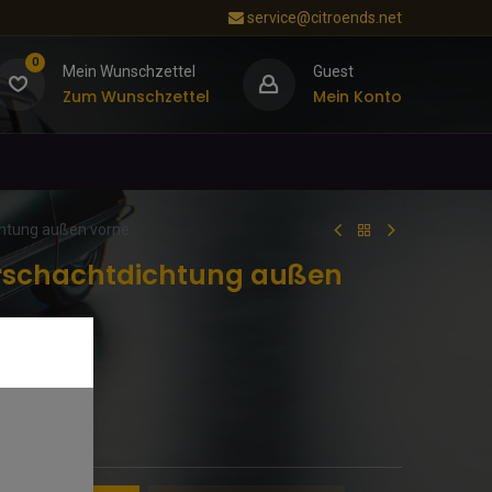
service@citroends.net
0
Mein Wunschzettel
Guest
Zum Wunschzettel
Mein Konto
htung außen vorne
erschachtdichtung außen