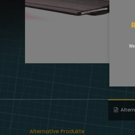
R
We 
Alter
Alternative Produkte