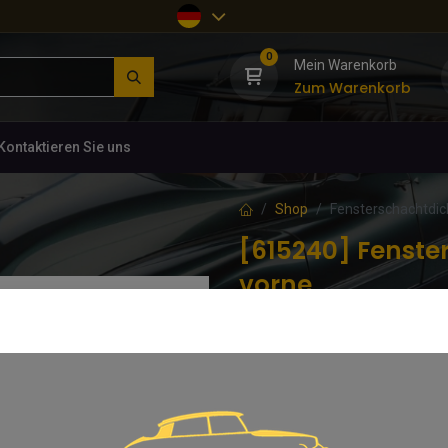
0
Mein Warenkorb
Zum Warenkorb
Kontaktieren Sie uns
Shop
Fensterschachtdic
[615240] Fenst
vorne
(0 Rezension)
5 400-769
28,56
€
inkl. MwSt.