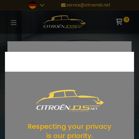
service@citroends.net
0
Respecting your privacy
is our priority.