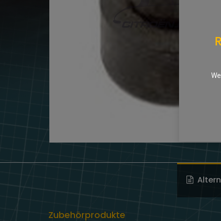
R
We 
Alter
Zubehörprodukte