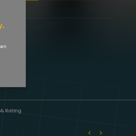
y.
earn
& Rating