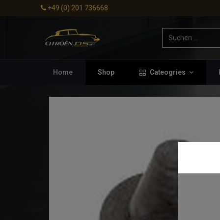
+49 (0) 201 736668
Home
Shop
Cateogries