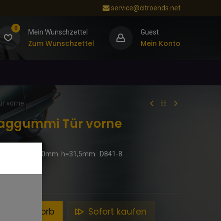
service@citroends.net
0
Mein Wunschzettel
Guest
Zum Wunschzettel
Mein Konto
r vorne
laggummi Tür vorne
 Tür vorne. d=30mm. h=31,5mm. D841-8
en Warenkorb
Sofort kaufen