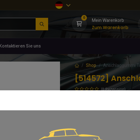
0
Mein Warenkorb
Zum Warenkorb
Kontaktieren Sie uns
Shop
Anschlaggummi Tü
[514572] Ansch
(0 Rezension)
Gummipufer an der A-Säule für
4,50
€
inkl. MwSt.
In d