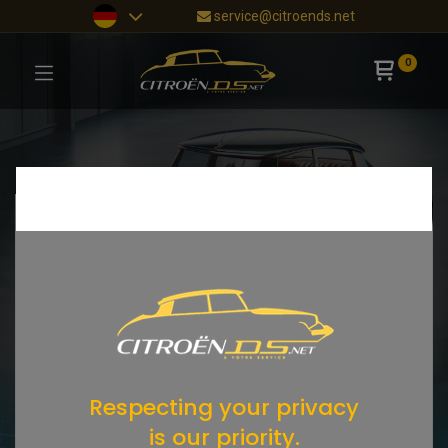
service@citroends.net
0
Respecting your privacy
is our priority.