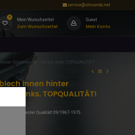
service@citroends.net
0
Mein Wunschzettel
Guest
Zum Wunschzettel
Mein Konto
hinter Scheinwerfer/ Blinker, links. TOPQUALITÄT!
blech innen hinter
inker, links. TOPQUALITÄT!
aturblech in bester Qualität! 09/1967-1975.