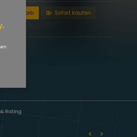
en Warenkorb
Sofort kaufen
y.
earn
& Rating