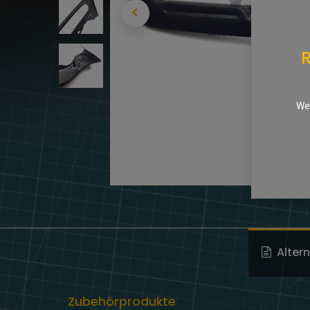
R
We 
Alter
Zubehörprodukte