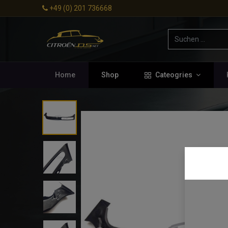
+49 (0) 201 736668
Home
Shop
Cateogries