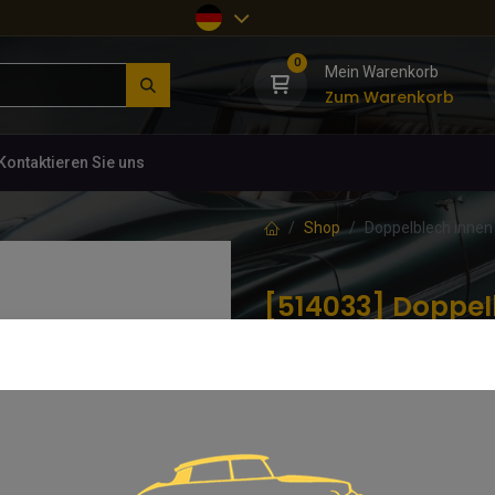
0
Mein Warenkorb
Zum Warenkorb
Kontaktieren Sie uns
Shop
Doppelblech innen 
[514033] Doppel
Scheinwerfer/ Bl
(0 Rezension)
In Deutschland gefertigtes Repar
141,61
€
inkl. MwSt.