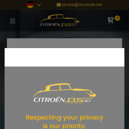
service@citroends.net
0
Respecting your privacy
is our priority.