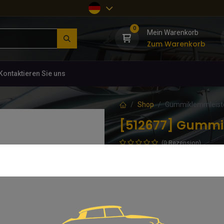
0
Mein Warenkorb
Zum Warenkorb
Kontaktieren Sie uns
Shop
Gummiklemmleiste 
[512677] Gummik
(0 Rezension)
Passgenau gefertigte Klemmleiste
62,50
€
inkl. MwSt.
In d