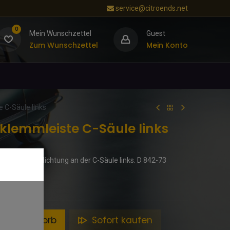
service@citroends.net
0
Mein Wunschzettel
Guest
Zum Wunschzettel
Mein Konto
C-Säule links
lemmleiste C-Säule links
 für die Türdichtung an der C-Säule links. D 842-73
en Warenkorb
Sofort kaufen