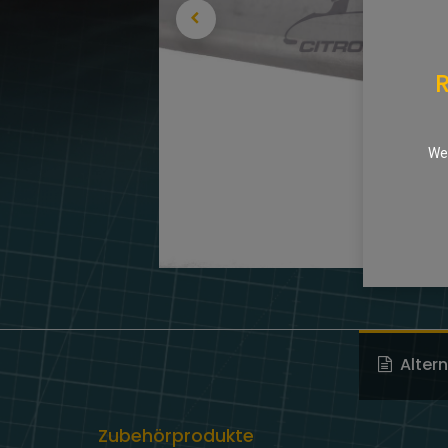
R
We 
Alter
Zubehörprodukte