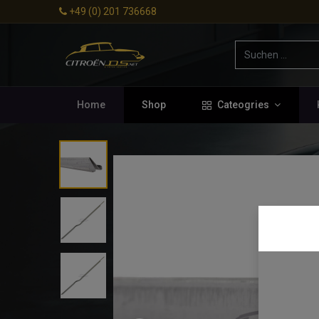
+49 (0) 201 736668
Home
Shop
Cateogries