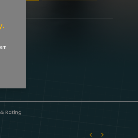
y.
earn
& Rating