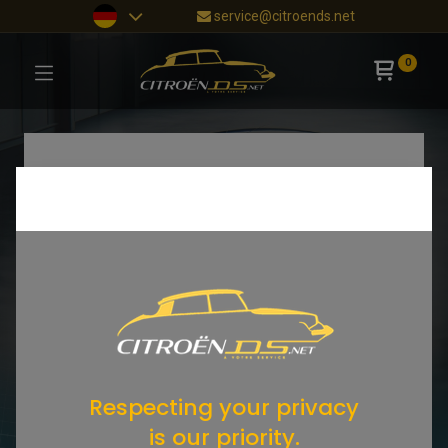
service@citroends.net
0
Respecting your privacy
is our priority.