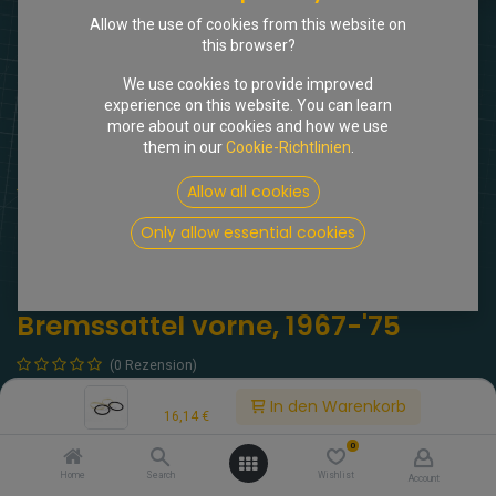
Allow the use of cookies from this website on
this browser?
We use cookies to provide improved
experience on this website. You can learn
more about our cookies and how we use
them in our
Cookie-Richtlinien
.
Shop
Allow all cookies
Dichtungssatz für einen Bremssattel vorne, 1967-'75
Only allow essential cookies
[411040] Dichtungssatz für einen
Bremssattel vorne, 1967-'75
(0 Rezension)
Dichtungssatz für einen Bremssattel vorne 1967-'75. 2 Filzringe
Price:
In den Warenkorb
(Pos.6), 2 O-Ringe (Pos.7). Es ist empfehlenswert beide
16,14
€
Bremssättel gleichzeitig zu erneuern. D.h. es werden 2 Sätze
0
dieses Artikels benötigt.
Home
Search
Wishlist
Account