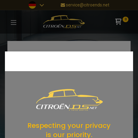
service@citroends.net
0
Respecting your privacy
is our priority.