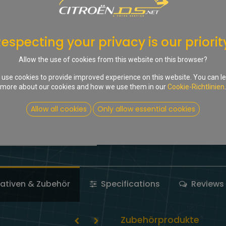
In d
Auf die Wunschliste
especting your privacy is our priorit
Share :
Allow the use of cookies from this website on this browser?
Terms and Conditions
use cookies to provide improved experience on this website. You can l
more about our cookies and how we use them in our
Cookie-Richtlinien
.
Allow all cookies
Only allow essential cookies
nativen & Zubehör
Specifications
Reviews 
Zubehörprodukte