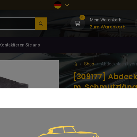
0
Mein Warenkorb
Zum Warenkorb
Kontaktieren Sie uns
Shop
Abdeckblech Hydrau
[309177] Abdeck
m. Schmutzfänge
(0 Rezension)
Originalgetreue Nachfertigung in
93,77
€
inkl. MwSt.