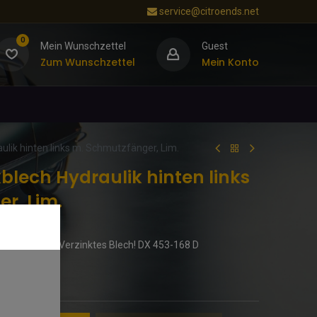
service@citroends.net
0
Mein Wunschzettel
Guest
Zum Wunschzettel
Mein Konto
lik hinten links m. Schmutzfänger, Lim.
blech Hydraulik hinten links
r, Lim.
 Top Qualität! Verzinktes Blech! DX 453-168 D