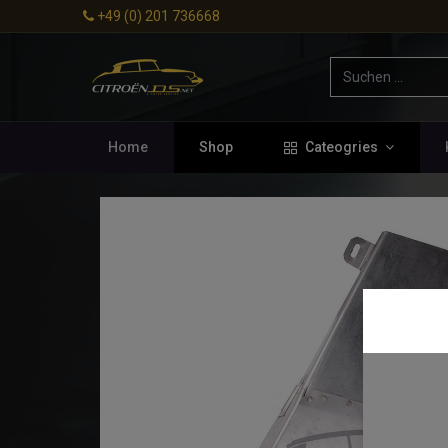
+49 (0) 201 736668
Home
Shop
Cateogries