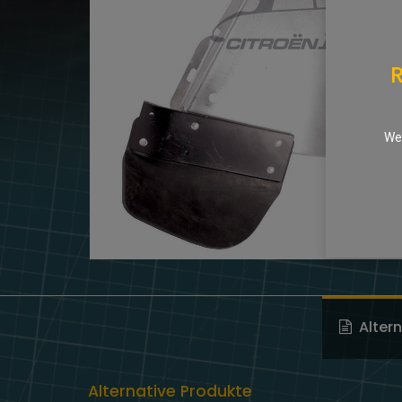
R
We 
Alter
Alternative Produkte