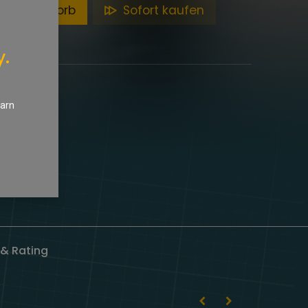
en Warenkorb
Sofort kaufen
y.
earn
& Rating