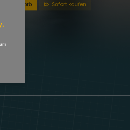
en Warenkorb
Sofort kaufen
y.
earn