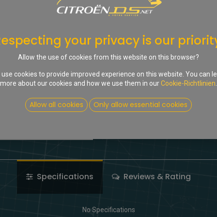
In d
Auf die Wunschliste
especting your privacy is our priorit
Share :
Allow the use of cookies from this website on this browser?
Terms and Conditions
use cookies to provide improved experience on this website. You can l
more about our cookies and how we use them in our
Cookie-Richtlinien
.
Allow all cookies
Only allow essential cookies
Specifications
Reviews & Rating
No Specifications