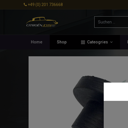
+49 (0) 201 736668
Home
Shop
Cateogries