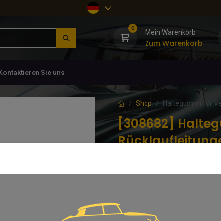
0
Mein Warenkorb
Zum Warenkorb
Kontaktieren Sie uns
Shop
Haltegummi für Ve
[308682] Halteg
Rücklaufleitun
(0 Rezension)
Inkl. Befestigungsschraube, Mutt
17,26
€
inkl. MwSt.