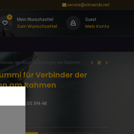
service@citroends.net
0
Mein Wunschzettel
Guest
Zum Wunschzettel
Mein Konto
rbinder der Rücklaufleitungen am Rahmen
ummi für Verbinder der
gen am Rahmen
ern, Scheiben. DS 394-48.