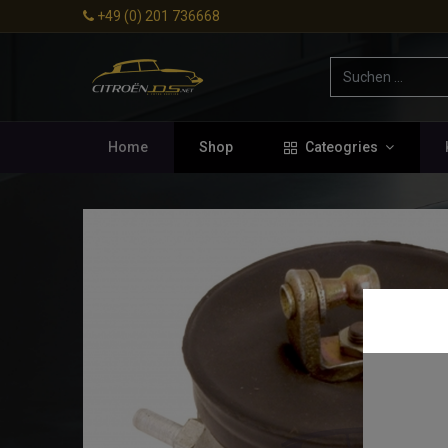
+49 (0) 201 736668
Home
Shop
Cateogries