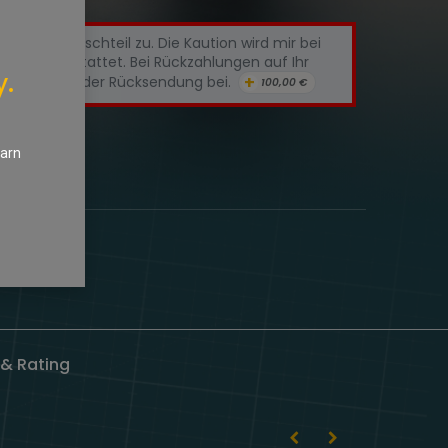
chte Austauschteil zu. Die Kaution wird mir bei
htteils erstattet. Bei Rückzahlungen auf Ihr
y.
+
tte IBAN+BIC der Rücksendung bei.
100,00
€
nschliste
earn
& Rating