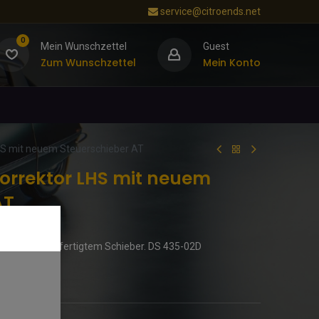
service@citroends.net
0
Mein Wunschzettel
Guest
Zum Wunschzettel
Mein Konto
HS mit neuem Steuerschieber AT
orrektor LHS mit neuem
AT
genau neu gefertigtem Schieber. DS 435-02D