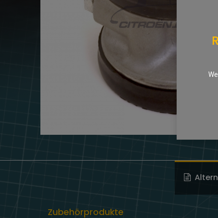
R
We 
Alter
Zubehörprodukte