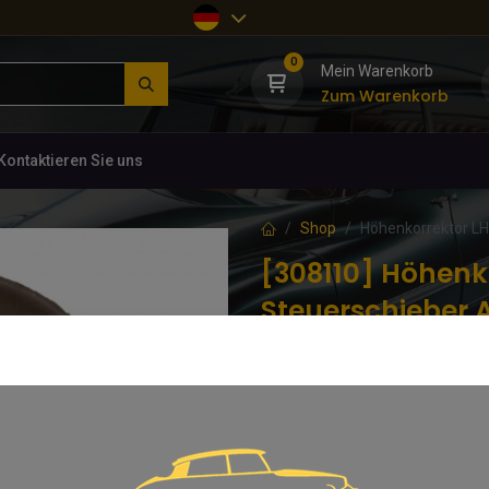
0
Mein Warenkorb
Zum Warenkorb
Kontaktieren Sie uns
Shop
Höhenkorrektor L
[308110] Höhenk
Steuerschieber 
(0 Rezension)
Höhenkorrektor mit micrometrer
137,79
€
inkl. MwSt.