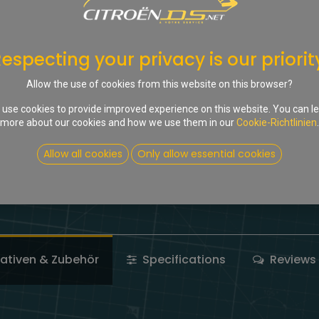
Kaution
Ja, ich sende das gebrau
Eingang meines Gebrauc
especting your privacy is our priorit
Bankkonto, fügen Sie bi
Allow the use of cookies from this website on this browser?
Compare
Auf die Wu
use cookies to provide improved experience on this website. You can l
more about our cookies and how we use them in our
Cookie-Richtlinien
.
Kontaktieren Sie uns
Allow all cookies
Only allow essential cookies
Share :
Terms and Conditions
nativen & Zubehör
Specifications
Reviews 