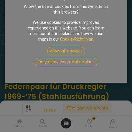
Allow the use of cookies from this website on
this browser?
We use cookies to provide improved
experience on this website. You can learn
more about our cookies and how we use
them in our
Cookie-Richtlinien
.
Shop
Dichtsatz mit Federnpaar für Druckregler 1969-‘75
Allow all cookies
(Stahlausführung)
Only allow essential cookies
[308049] Dichtsatz mit
Federnpaar für Druckregler
1969-‘75 (Stahlausführung)
Price:
(0 Rezension)
In den Warenkorb
26,86
€
Dichtsatz mit Federnpaar für Druckregler 1969-‘75 ,mit 2 Federn,
0
Hydraulik -/ Leitungen.
Home
Search
Wishlist
Account