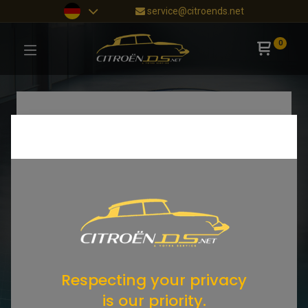
service@citroends.net
0
Respecting your privacy
is our priority.