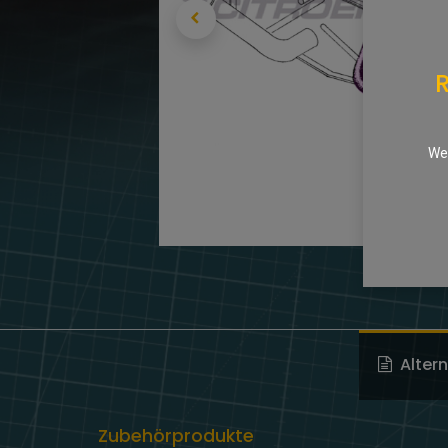
R
We 
Alter
Zubehörprodukte