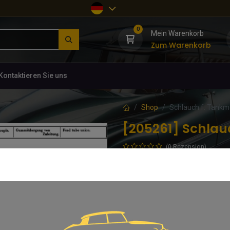
0
Mein Warenkorb
Zum Warenkorb
Kontaktieren Sie uns
Shop
Schlauch f. Tankmo
[205261] Schlauc
(0 Rezension)
Originalverpacktes Neuteil von Ci
L=280mm, Ø8-17. DS 174-82
35,50
€
inkl. MwSt.
Nur 4 Stck. auf Lager.