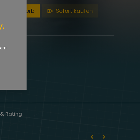
en Warenkorb
Sofort kaufen
y.
earn
& Rating