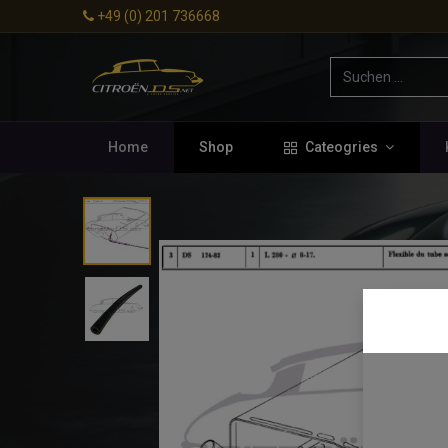
+49 (0) 201 736668
Home
Shop
Cateogries