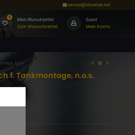
service@citroends.net
0
Mein Wunschzettel
Guest
Zum Wunschzettel
Mein Konto
ntage, n.o.s.
h f. Tankmontage, n.o.s.
troën.