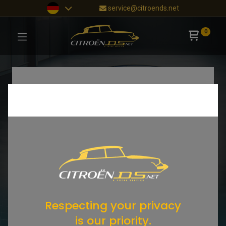
service@citroends.net
0
Respecting your privacy
is our priority.