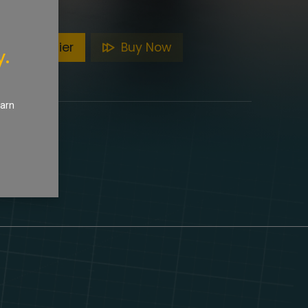
ter au panier
Buy Now
y.
eri
earn