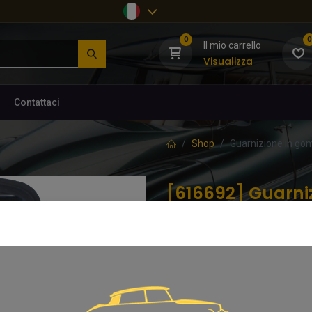
0
0
Il mio carrello
Visualizza
Contattaci
Shop
Guarnizione in gomm
[616692] Guarni
dei fanali posteri
(0 recensione)
Guarnizione in gomma della luce 
16,95
€
IVA inclusa