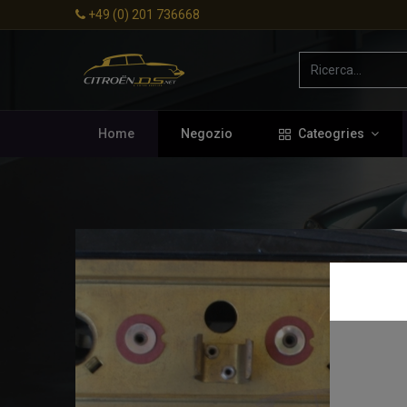
+49 (0) 201 736668
Home
Negozio
Cateogries