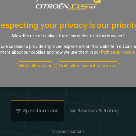
Solo 8 Stck. rimasto in stock.
Ajou
especting your privacy is our priorit
Aggiungi alla lista dei desid
Allow the use of cookies from this website on this browser?
use cookies to provide improved experience on this website. You can l
Share :
more about our cookies and how we use them in our
Politica sui cookie
.
Terms and Conditions
Allow all cookies
Only allow essential cookies
Specifications
Reviews & Rating
No Specifications