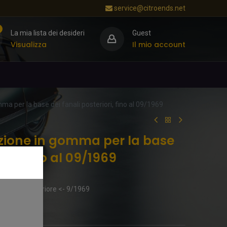
service@citroends.net
La mia lista dei desideri
Guest
Visualizza
Il mio account
a per la base dei fanali posteriori, fino al 09/1969
zione in gomma per la base
ori, fino al 09/1969
di base posteriore <- 9/1969