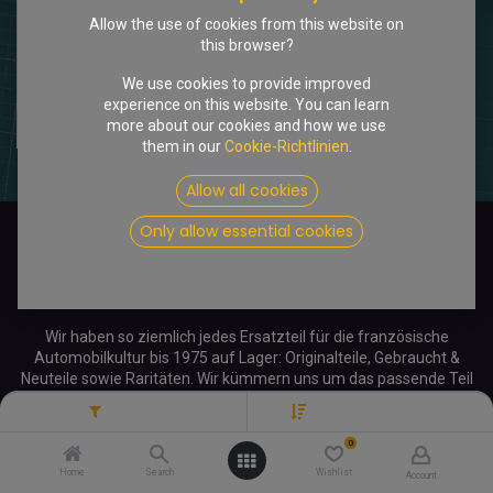
Allow the use of cookies from this website on
this browser?
We use cookies to provide improved
[Phares chapron] Zusatzscheinwerfer SEV Marchal, Chapron Coupé/Cabriolet, N.O.S.
experience on this website. You can learn
1.100,00
€
more about our cookies and how we use
Brutto
them in our
Cookie-Richtlinien
.
Allow all cookies
Only allow essential cookies
Wir haben so ziemlich jedes Ersatzteil für die französische
Automobilkultur bis 1975 auf Lager: Originalteile, Gebraucht &
Neuteile sowie Raritäten. Wir kümmern uns um das passende Teil
für Ihre Göttin und helfen Ihnen bei Fragen gerne weiter!
Filters
Neu eingetroffen
0
CitroënDS.net
Home
Search
Wishlist
Account