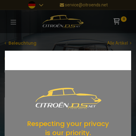
service@citroends.net
0
Beleuchtung
Alle Artikel
Scheinwerfer
Blinker
Rückleuchten
Rückfahrscheinwerfer
Glühlampen
Shop
1 items found.
Respecting your privacy
is our priority.